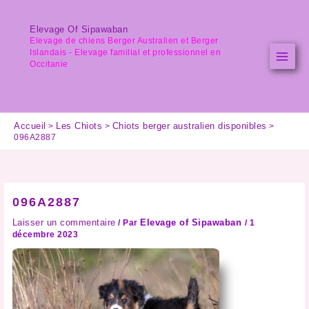
Aller
au
Elevage Of Sipawaban
contenu
Elevage de chiens Berger Australien et Berger
Islandais - Elevage familial et professionnel en
Occitanie
Accueil
Les Chiots
Chiots berger australien disponibles
096A2887
096A2887
Laisser un commentaire
Elevage of Sipawaban
/ Par
/
1
décembre 2023