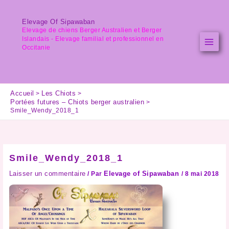
Aller
au
Elevage Of Sipawaban
contenu
Elevage de chiens Berger Australien et Berger
Islandais - Elevage familial et professionnel en
Occitanie
Accueil
Les Chiots
Portées futures – Chiots berger australien
Smile_Wendy_2018_1
Smile_Wendy_2018_1
Laisser un commentaire
Elevage of Sipawaban
/ Par
/
8 mai 2018