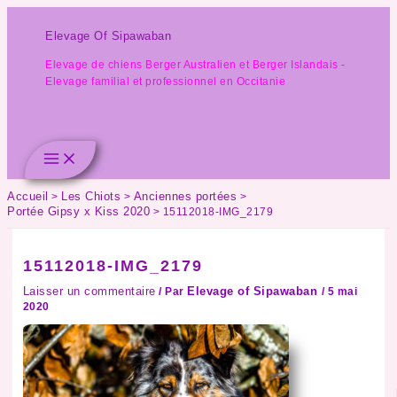
Aller
au
Elevage Of Sipawaban
contenu
Elevage de chiens Berger Australien et Berger Islandais -
Elevage familial et professionnel en Occitanie
Accueil
Les Chiots
Anciennes portées
Portée Gipsy x Kiss 2020
15112018-IMG_2179
15112018-IMG_2179
Laisser un commentaire
Elevage of Sipawaban
/ Par
/
5 mai
2020