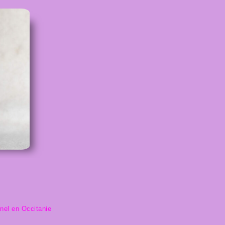
n
nnel en Occitanie