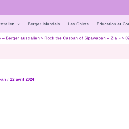
stralien
Berger Islandais
Les Chiots
Education et C
e – Berger australien
Rock the Casbah of Sipawaban « Zia »
0
aban
/
12 avril 2024