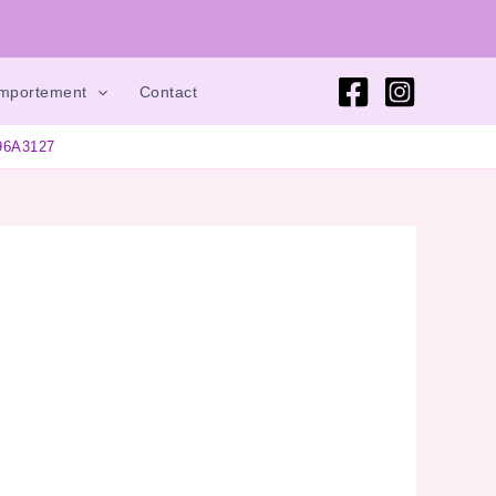
omportement
Contact
96A3127